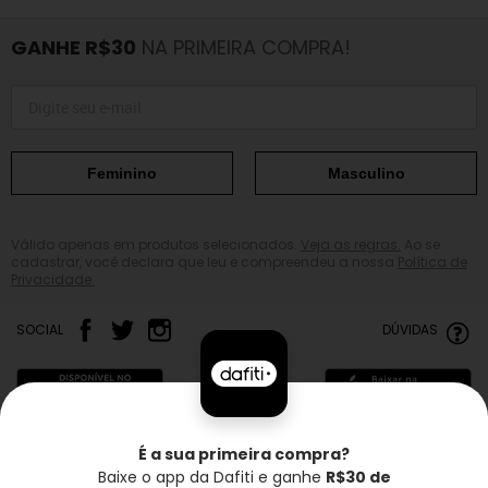
GANHE R$30
NA PRIMEIRA COMPRA!
Feminino
Masculino
Válido apenas em produtos selecionados.
Veja as regras.
Ao se
cadastrar, você declara que leu e compreendeu a nossa
Política de
Privacidade.
SOCIAL
DÚVIDAS
É a sua primeira compra?
Baixe o app da Dafiti e ganhe
R$30 de
Frete grátis*
Troca grátis
Entrega rápida