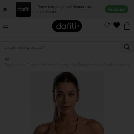
Baixe o App e ganhe descontos
Ver no app
exclusivos
Top
Top Nadador Fitness Cós Largo Summer Soul Bojo Removível Suplex Marrom