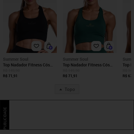
Summer Soul
Summer Soul
Summ
Top Nadador Fitness Cós
Top Nadador Fitness Cós
Top N
Largo Summer Soul Bojo
Largo Summer Soul Bojo
Largo
R$ 149,90
R$ 149,90
R$ 144
Removível Suplex Preto
R$ 71,91
Removível Suplex Verde
R$ 71,91
Bojo 
R$ 67,
Topo
PUBLICIDADE