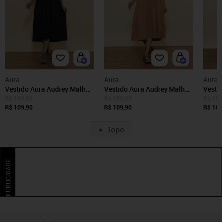
Aura
Aura
Aura
Vestido Aura Audrey Malha
Vestido Aura Audrey Malha
Vesti
Lisa Preto
Lisa Marrom
Vinho
R$ 159,90
R$ 159,90
R$ 159
R$ 109,90
R$ 109,90
R$ 109
Topo
PUBLICIDADE