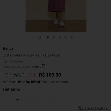
Aura
Vestido Aura Audrey Malha Lisa Rosê
Ver avaliações
Vendido e entregue por
Aura
R$ 159,90
R$ 109,90
-31%
ou em até
1x
de
R$ 109,90
sem juros no cartão
Tamanho
G1
G2
P
M
GG
G
Tabela de Medidas