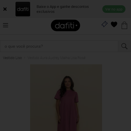
Baixe o App e ganhe descontos
Ver no app
exclusivos
Vestido Liso
Vestido Aura Audrey Malha Lisa Rosê