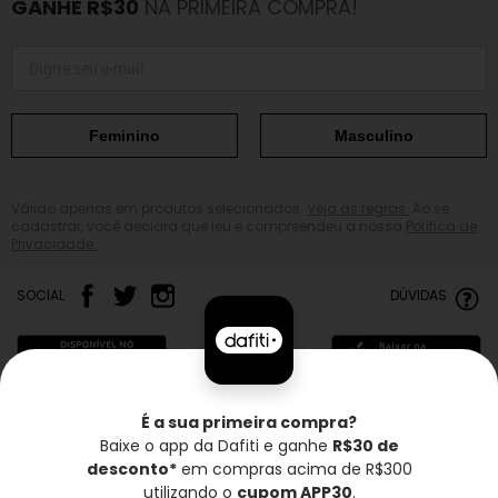
GANHE R$30
NA PRIMEIRA COMPRA!
Feminino
Masculino
Válido apenas em produtos selecionados.
Veja as regras.
Ao se
cadastrar, você declara que leu e compreendeu a nossa
Política de
Privacidade.
SOCIAL
DÚVIDAS
É a sua primeira compra?
Baixe o app da Dafiti e ganhe
R$30 de
Frete grátis*
Troca grátis
Entrega rápida
desconto*
em compras acima de R$300
utilizando o
cupom APP30
.