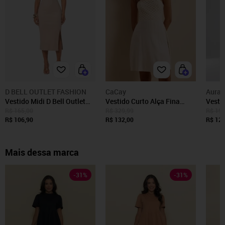
D BELL OUTLET FASHION
CaCay
Aura
Vestido Midi D Bell Outlet
Vestido Curto Alça Fina
Vesti
Fashion Fenda Bege
Busto Malha Rendada
Visco
R$ 165,00
R$ 329,99
R$ 194
R$ 106,90
R$ 132,00
R$ 129
Mais dessa marca
-
31
%
-
31
%