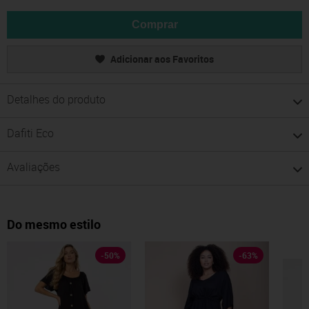
Comprar
Adicionar aos Favoritos
Detalhes do produto
Dafiti Eco
Avaliações
Do mesmo estilo
-
50
%
-
63
%