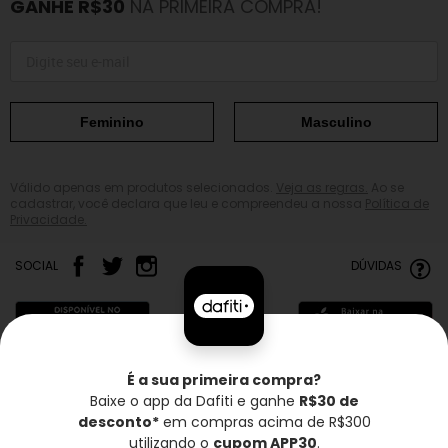
GANHE R$30
NA PRIMEIRA COMPRA!
Feminino
Masculino
Válido apenas em produtos selecionados.
Veja as regras.
Ao se
cadastrar, você declara que leu e compreendeu a nossa
Política de
Privacidade.
SOCIAL
DÚVIDAS
É a sua primeira compra?
Baixe o app da Dafiti e ganhe
R$30 de
Frete grátis*
Troca grátis
Entrega rápida
desconto*
em compras acima de R$300
utilizando o
cupom APP30
.