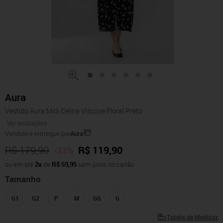
Aura
Vestido Aura Midi Celina Viscose Floral Preto
Ver avaliações
Vendido e entregue por
Aura
R$ 179,90
R$ 119,90
-33%
ou em até
2x
de
R$ 59,95
sem juros no cartão
Tamanho
G1
G2
P
M
GG
G
Tabela de Medidas