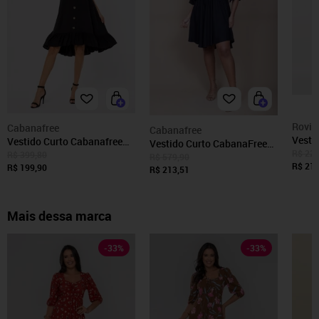
Rovit
Cabanafree
Cabanafree
Vesti
Vestido Curto Cabanafree
Vestido Curto CabanaFree
Malha
R$ 229
Viscose Mullet Com Botao
R$ 399,80
Caaxixá Viscose com
R$ 579,90
Preto
R$ 214
Ombro a Ombro Amplo
R$ 199,90
Cordão na Cintura Preto
R$ 213,51
Preto
Mais dessa marca
-
33
%
-
33
%