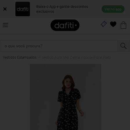
Baixe o App e ganhe descontos
Ver no app
exclusivos
Vestidos Estampados
Vestido Aura Midi Celina Viscose Floral Preto