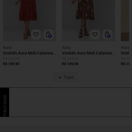
Aura
Aura
Aura
Vestido Aura Midi Catarina
Vestido Aura Midi Catarina
Vesti
Floral Chic Terracota
Floral Sintonia Marrom
Flora
R$ 164,90
R$ 164,90
R$ 159
R$ 109,90
R$ 109,90
R$ 109
Topo
PUBLICIDADE