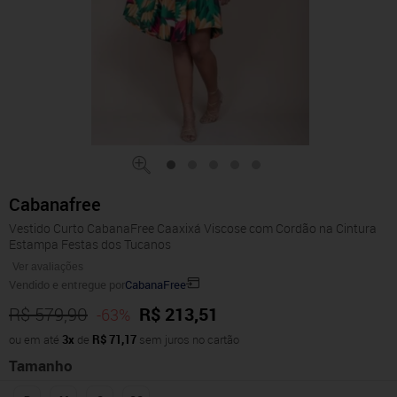
Cabanafree
Vestido Curto CabanaFree Caaxixá Viscose com Cordão na Cintura
Estampa Festas dos Tucanos
Ver avaliações
Vendido e entregue por
CabanaFree
R$ 579,90
R$ 213,51
-63%
ou em até
3x
de
R$ 71,17
sem juros no cartão
Tamanho