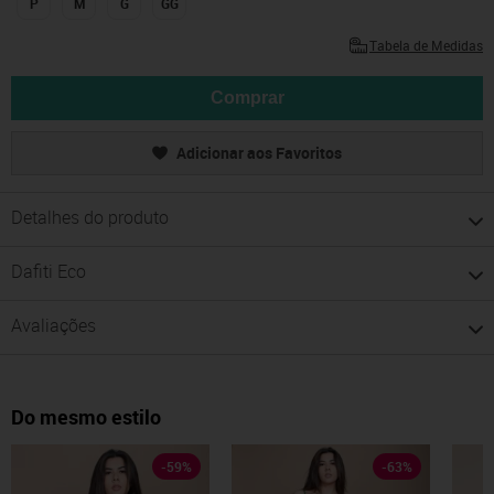
P
M
G
GG
Tabela de Medidas
Comprar
Adicionar aos Favoritos
Detalhes do produto
Dafiti Eco
Avaliações
Do mesmo estilo
-
59
%
-
63
%