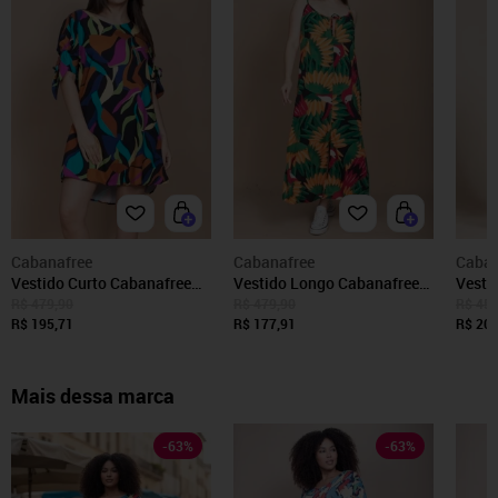
Cabanafree
Cabanafree
Caban
Vestido Curto Cabanafree
Vestido Longo Cabanafree
Vesti
Plano Estampa Aurora
Caçuá Viscose Alça Fina
Caban
R$ 479,90
R$ 479,90
R$ 459
Urbana
R$ 195,71
Estampa Festa dos Tucanos
R$ 177,91
do Ma
R$ 204
Mais dessa marca
-
63
%
-
63
%