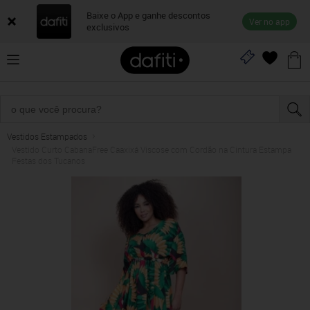
Baixe o App e ganhe descontos
Ver no app
exclusivos
Vestidos Estampados
Vestido Curto CabanaFree Caaxixá Viscose com Cordão na Cintura Estampa
Festas dos Tucanos