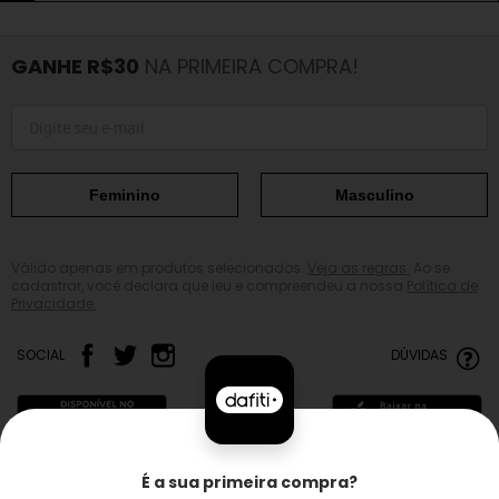
GANHE R$30
NA PRIMEIRA COMPRA!
Feminino
Masculino
Válido apenas em produtos selecionados.
Veja as regras.
Ao se
cadastrar, você declara que leu e compreendeu a nossa
Política de
Privacidade.
SOCIAL
DÚVIDAS
É a sua primeira compra?