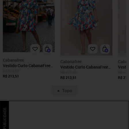
Cabanafree
Cabanafree
Caban
Vestido Curto CabanaFree
Vestido Curto CabanaFree
Vestido Cu
Caaxixá Viscose com
R$ 579,90
Caaxixá Viscose com
Caaxi
R$ 579,90
R$ 579
Cordão na Cintura Estampa
R$ 213,51
Cordão na Cintura Estampa
R$ 213,51
Cordã
R$ 213
Floresce
Floresce
Topo
PUBLICIDADE