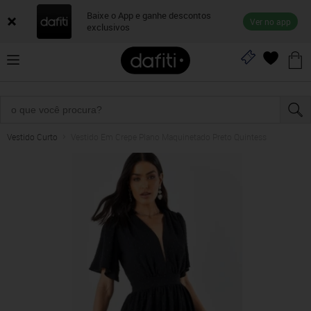
Baixe o App e ganhe descontos
Ver no app
exclusivos
Vestido Curto
Vestido Em Crepe Plano Maquinetado Preto Quintess