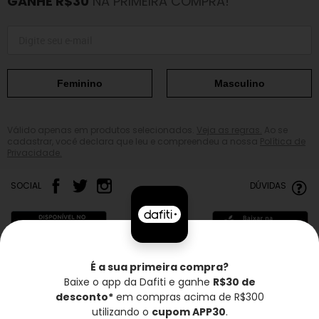
GANHE R$30
NA PRIMEIRA COMPRA!
Feminino
Masculino
Válido apenas em produtos selecionados.
Veja as regras.
Ao se
cadastrar, você declara que leu e compreendeu a nossa
Política de
Privacidade.
SOCIAL
DÚVIDAS
É a sua primeira compra?
Baixe o app da Dafiti e ganhe
R$30 de
Frete grátis*
Troca grátis
Entrega rápida
desconto*
em compras acima de R$300
utilizando o
cupom APP30
.