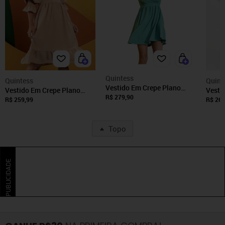
Quintess
Quintess
Quint
Vestido Em Crepe Plano
Vestido Em Crepe Plano
Vesti
Maquinetado Verde
R$ 279,90
Maquinetado Bege Quintess
Preto
R$ 259,99
R$ 269
Quintess
Topo
PUBLICIDADE