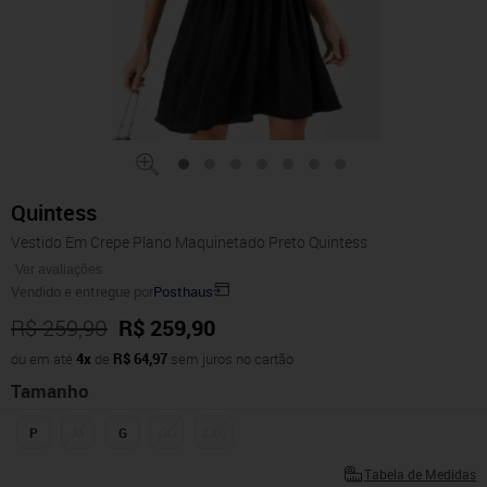
Quintess
Vestido Em Crepe Plano Maquinetado Preto Quintess
Ver avaliações
Vendido e entregue por
Posthaus
R$ 259,90
R$ 259,90
ou em até
4x
de
R$ 64,97
sem juros no cartão
Tamanho
P
M
G
GG
XXG
Tabela de Medidas