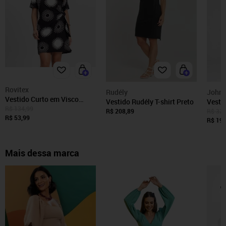
Rovitex
Rudély
John 
Vestido Curto em Visco
Vestido Rudély T-shirt Preto
Vesti
Maquinetada Rovitex Preto
R$ 134,99
Canel
R$ 208,89
R$ 328
R$ 53,99
R$ 199
Mais dessa marca