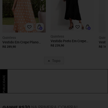
Quintess
Quintess
Quint
Vestido Preto Em Crepe
Vestido Em Crepe Plano
Vesti
Plano Quintess
R$ 239,90
Nude Quintess
Preto
R$ 289,90
R$ 169
Topo
PUBLICIDADE
GANHE R$30
NA PRIMEIRA COMPRA!