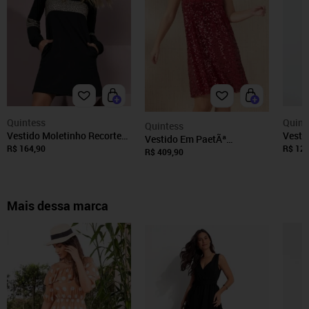
Quintess
Quint
Quintess
Vestido Moletinho Recortes
Vesti
Vestido Em PaetÃª
E Bolsos Curto Colorido
Visco
R$ 164,90
R$ 129
Vermelho Quintess
R$ 409,90
Quintess
Mais dessa marca