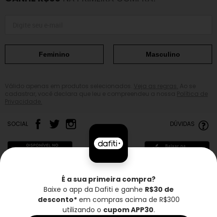
Feminino
Masculino
Válido apenas em produtos selecionados.
Veja as regras.
Ao se
cadastrar, você declara que leu e compreendeu a nossa
Política de
Privacidade.
SOCIAL
DÚVIDAS
É a sua primeira compra?
Baixe o app da Dafiti e ganhe
R$30 de
Frete grátis*
Troca grátis
Entrega rápida
desconto*
em compras acima de R$300
utilizando o
cupom APP30
.