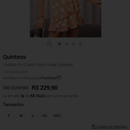
Quintess
Vestido Em Crepe Plano Nude Quintess
Ver avaliações
Vendido e entregue por
Posthaus
R$ 229,90
R$ 229,90
ou em até
3x
de
R$ 76,63
sem juros no cartão
Tamanho
P
M
G
GG
XXG
Tabela de Medidas