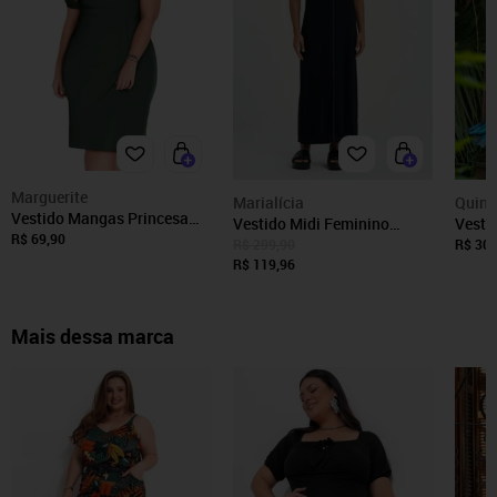
Marguerite
Marialícia
Quint
Vestido Mangas Princesa
Vestido Midi Feminino
Vesti
Plu Size Verde Marguerite
R$ 69,90
Minimalista Marialícia Preto
Quint
R$ 299,90
R$ 309
R$ 119,96
Mais dessa marca