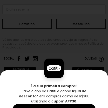
Feminino
Masculino
Válido apenas em produtos selecionados.
Veja as regras.
Ao se
cadastrar, você declara que leu e compreendeu a nossa
Política de
Privacidade.
SOCIAL
DÚVIDAS
É a sua primeira compra?
Baixe o app da Dafiti e ganhe
R$30 de
Frete grátis*
Troca grátis
Entrega rápida
desconto*
em compras acima de R$300
utilizando o
cupom APP30
.