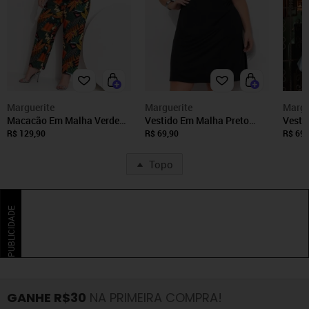
Marguerite
Marguerite
Margu
Macacão Em Malha Verde
Vestido Em Malha Preto
Vesti
Escuro Marguerite
Marguerite
Margu
R$ 129,90
R$ 69,90
R$ 69,
Topo
PUBLICIDADE
GANHE R$30
NA PRIMEIRA COMPRA!