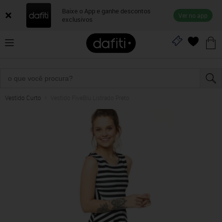
Baixe o App e ganhe descontos
Ver no app
exclusivos
Vestido Curto
Vestido FiveBlu Listrado Preto