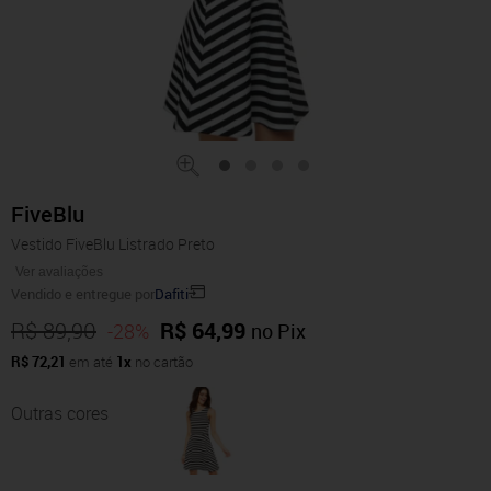
FiveBlu
Vestido FiveBlu Listrado Preto
Ver avaliações
Vendido e entregue por
Dafiti
R$ 89,90
R$ 64,99
-28%
no Pix
R$ 72,21
em até
1x
no cartão
Outras cores