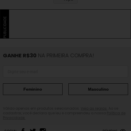
PUBLICIDADE
GANHE R$30
NA PRIMEIRA COMPRA!
Feminino
Masculino
Válido apenas em produtos selecionados.
Veja as regras.
Ao se
cadastrar, você declara que leu e compreendeu a nossa
Política de
Privacidade.