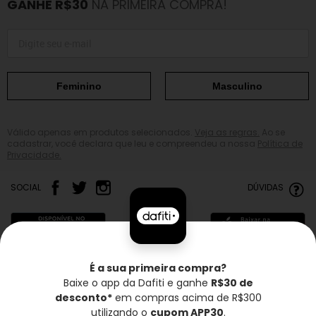
GANHE R$30
NA PRIMEIRA COMPRA!
Feminino
Masculino
Válido apenas em produtos selecionados.
Veja as regras.
Ao se
cadastrar, você declara que leu e compreendeu a nossa
Política de
Privacidade.
SOCIAL
DÚVIDAS
É a sua primeira compra?
Baixe o app da Dafiti e ganhe
R$30 de
Frete grátis*
Troca grátis
Entrega rápida
desconto*
em compras acima de R$300
utilizando o
cupom APP30
.