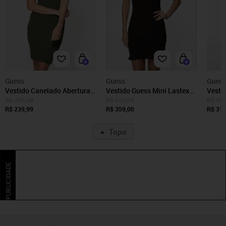
Guess
Guess
Guess
Vestido Canelado Abertura
Vestido Guess Mini Lastex
Vesti
Decote Verde Escuro
Franzido Preto
Franz
R$ 399,00
R$ 599,00
R$ 459
R$ 239,99
R$ 359,00
R$ 319
Topo
PUBLICIDADE