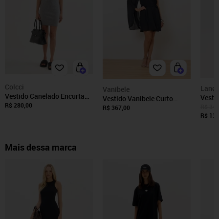
Colcci
Lança
Vanibele
Vestido Canelado Encurtado
Vesti
Vestido Vanibele Curto
Manga Curta Colcci Mescla
R$ 280,00
Curta
R$ 347
Preto
R$ 367,00
Grafite
Perfu
R$ 138
Mais dessa marca