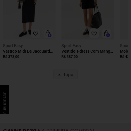
Sport Easy
Sport Easy
Sport
Vestido Midi De Jacquard
Vestido T-dress Com Manga
Molet
Sport Easy
Curta Sport Easy
Jacqu
R$ 373,00
R$ 387,00
R$ 437
Topo
PUBLICIDADE
GANHE R$30
NA PRIMEIRA COMPRA!