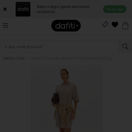
Baixe o App e ganhe descontos
Ver no app
exclusivos
Vestido Curto
Vestido T-Dress De Jacquard Monograma Sport Easy