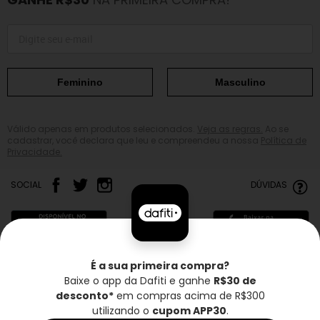
Feminino
Masculino
Válido apenas em produtos selecionados.
Veja as regras.
Ao se
cadastrar, você declara que leu e compreendeu a nossa
Política de
Privacidade.
SOCIAL
DÚVIDAS
É a sua primeira compra?
Baixe o app da Dafiti e ganhe
R$30 de
Frete grátis*
Troca grátis
Entrega rápida
desconto*
em compras acima de R$300
utilizando o
cupom APP30
.