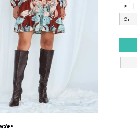
P
AÇÕES