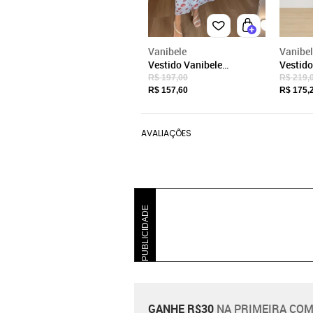
Vanibele
Vanibe
Vestido Vanibele
Vestido
Estampado Floral
Floral
R$ 197,00
R$ 219,
R$ 157,60
R$ 175,
AVALIAÇÕES
PUBLICIDADE
GANHE R$30
NA PRIMEIRA COM