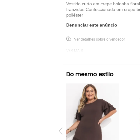
Vestido curto em crepe bolonha flora
franzidos.Confeccionada em crep
poliéster
Denunciar este anúncio
Ver detalhes sobre o vendedor
VER MAIS
Vanibele
Vestido Curto Vanibele
Mar
Do mesmo estilo