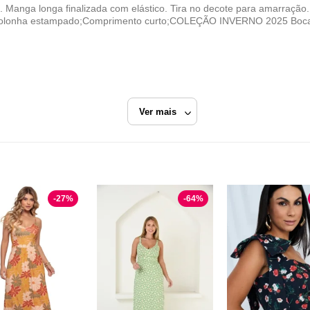
l. Manga longa finalizada com elástico. Tira no decote para amarração
e bolonha estampado;Comprimento curto;COLEÇÃO INVERNO 2025 Bo
Ver mais
rom--Floral
Vestido Curto
-
27
%
-
64
%
Vanibele
Razão Social
Vanibele Confecções Ltda