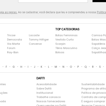
eja as regras.
Ao se cadastrar, você declara que leu e compreendeu a nossa
Polític
TOP CATEGORIAS
Tricae
Lacoste
Botas Femininas
Camisa Po
Democrata
Tommy Hilfiger
Vestido Curto
Botas Mas
Via Marte
Converse
Scarpin
Sapatênis
Forum
Tênis Masculino
Calça Jea
Ray-Ban
Bolsas
Sapatilha
•
•
•
•
•
•
•
•
•
•
•
•
•
•
•
E
F
G
H
I
J
K
L
M
N
O
P
Q
R
S
DAFITI
entes
Acessibilidade
Sustentabilidade
Sobre Dafiti
Programa de afili
luções
Institucional
Política de privac
Trabalhe conosco
Contrato de comp
moda
Nossos fornecedores
É seguro comprar n
Quero vender na Dafiti
Anuncie Conosco