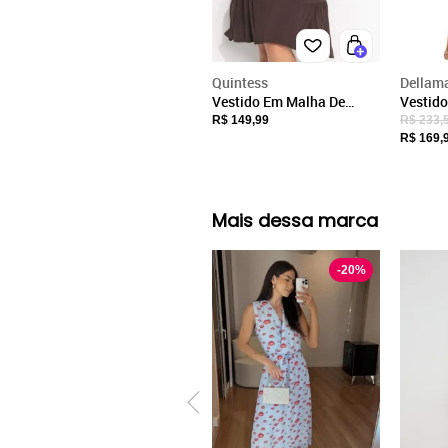
Quintess
Dellam
Vestido Em Malha De
Vestid
Viscose Marrom Quintess
Alcinha
R$ 149,99
R$ 233,
Estampa
R$ 169,
Mais dessa marca
-
20
%