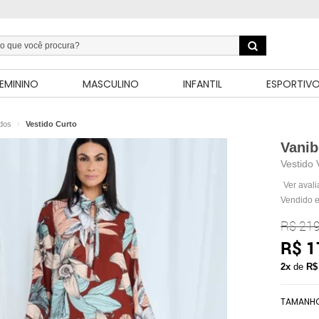
EMININO
MASCULINO
INFANTIL
ESPORTIV
idos
Vestido Curto
Vanib
Vestido 
Ver aval
Vendido e
R$ 219
R$ 1
2x
de
R$
TAMANH