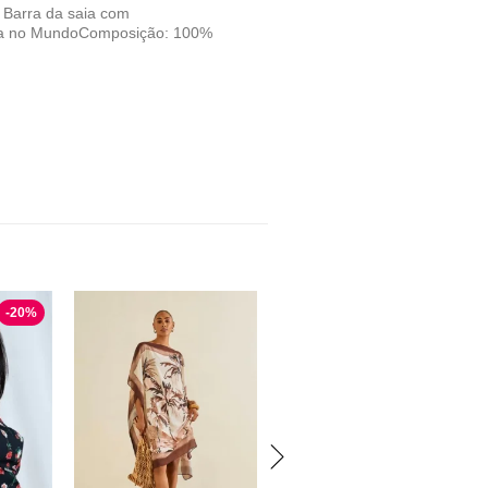
. Barra da saia com
ca no MundoComposição: 100%
-
20
%