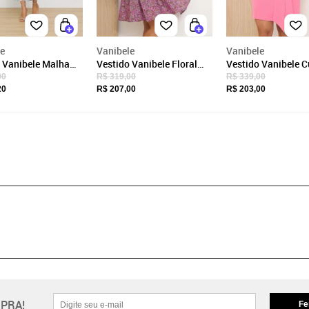
le
Vanibele
Vanibele
 Vanibele Malha
Vestido Vanibele Floral
Vestido Vanibele C
Rosa
Rosa
00
R$ 319,00
R$ 339,00
20
R$ 207,00
R$ 203,00
PRA!
Fe