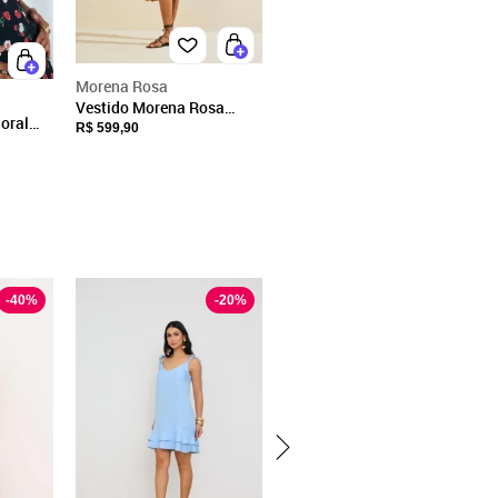
Morena Rosa
Vestido Morena Rosa
loral
Solto Instinto Marrom
R$ 599,90
-
40
%
-
20
%