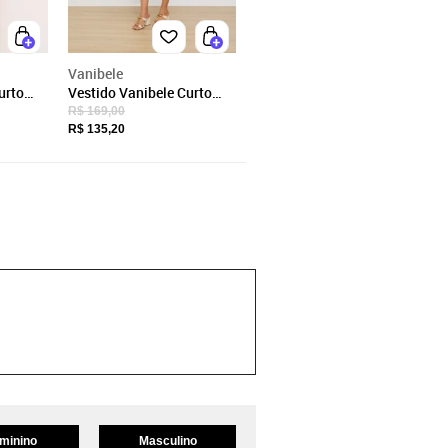
Vanibele
urto
Vestido Vanibele Curto
Azul
R$ 169,00
R$ 135,20
minino
Masculino