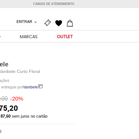
CANAIS DE ATENDIMENTO
ENTRAR
O
MARCAS
OUTLET
ele
Vanibele Curto Floral
iações
 entregue por
Vanibele
,00
-20%
75,20
 87,60
sem juros no cartão
O