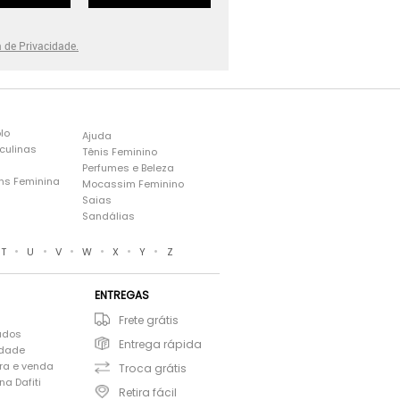
a de Privacidade.
lo
Ajuda
culinas
Tênis Feminino
Perfumes e Beleza
ns Feminina
Mocassim Feminino
s
Saias
Sandálias
•
•
•
•
•
•
T
U
V
W
X
Y
Z
ENTREGAS
Frete grátis
ados
Entrega rápida
idade
ra e venda
Troca grátis
a Dafiti
Retira fácil