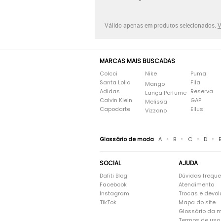
Válido apenas em produtos selecionados.
V
MARCAS MAIS BUSCADAS
Colcci
Nike
Puma
Santa Lolla
Fila
Mango
Adidas
Reserva
Lança Perfume
Calvin Klein
GAP
Melissa
Capodarte
Ellus
Vizzano
•
•
•
•
Glossário de moda
A
B
C
D
SOCIAL
AJUDA
Dafiti Blog
Dúvidas frequ
Facebook
Atendimento
Instagram
Trocas e devo
TikTok
Mapa do site
Glossário da 
Termos de uso