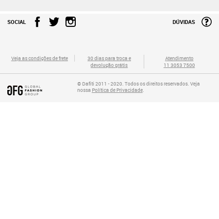
SOCIAL
DÚVIDAS
Veja as condições de frete
30 dias para troca e
Atendimento
devolução grátis
11 3053 7500
© Dafiti 2011 - 2020. Todos os direitos reservados. Veja
nossa
Política de Privacidade
.