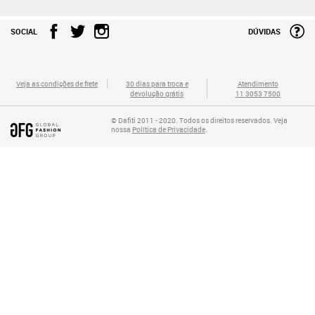
SOCIAL
DÚVIDAS
Veja as condições de frete
30 dias para troca e
Atendimento
devolução grátis
11 3053 7500
© Dafiti 2011 - 2020. Todos os direitos reservados. Veja
nossa
Política de Privacidade
.