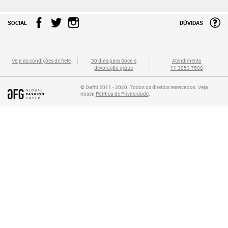
SOCIAL
DÚVIDAS
Veja as condições de frete
30 dias para troca e
Atendimento
devolução grátis
11 3053 7500
© Dafiti 2011 - 2020. Todos os direitos reservados. Veja
nossa
Política de Privacidade
.