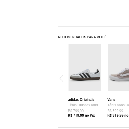
RECOMENDADOS PARA VOCÊ
adidas Originals
Vans
Tênis Unissex adidas Originals Samba OG Branco
R$ 799,99
R$ 599,99
R$ 719,99
no Pix
R$ 319,99
no 