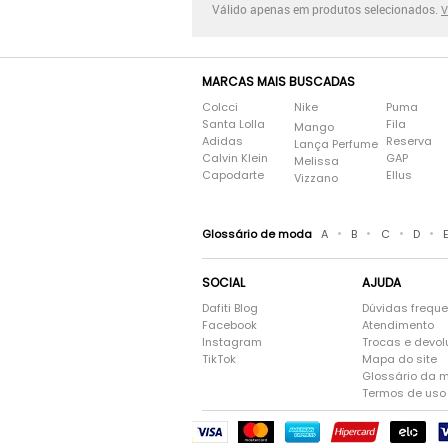
Válido apenas em produtos selecionados.
V
MARCAS MAIS BUSCADAS
Colcci
Nike
Puma
Santa Lolla
Fila
Mango
Adidas
Reserva
Lança Perfume
Calvin Klein
GAP
Melissa
Capodarte
Ellus
Vizzano
•
•
•
•
Glossário de moda
A
B
C
D
SOCIAL
AJUDA
Dafiti Blog
Dúvidas frequ
Facebook
Atendimento
Instagram
Trocas e devo
TikTok
Mapa do site
Glossário da 
Termos de uso