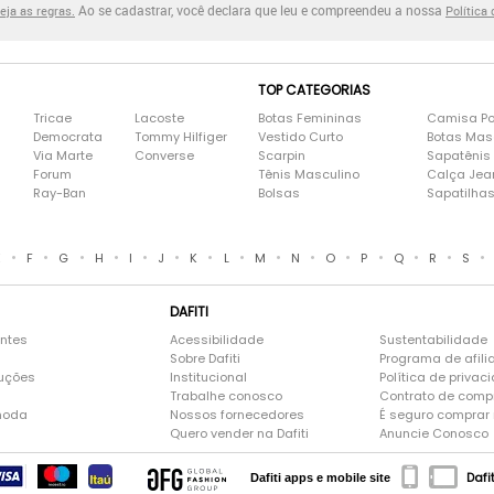
Ao se cadastrar, você declara que leu e compreendeu a nossa
eja as regras.
Política
TOP CATEGORIAS
Tricae
Lacoste
Botas Femininas
Camisa Po
Democrata
Tommy Hilfiger
Vestido Curto
Botas Mas
Via Marte
Converse
Scarpin
Sapatênis
Forum
Tênis Masculino
Calça Jea
Ray-Ban
Bolsas
Sapatilha
•
•
•
•
•
•
•
•
•
•
•
•
•
•
•
E
F
G
H
I
J
K
L
M
N
O
P
Q
R
S
DAFITI
entes
Acessibilidade
Sustentabilidade
Sobre Dafiti
Programa de afili
luções
Institucional
Política de privac
Trabalhe conosco
Contrato de comp
moda
Nossos fornecedores
É seguro comprar n
Quero vender na Dafiti
Anuncie Conosco
Dafi
Dafiti apps e mobile site