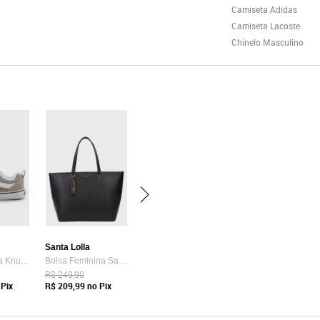
Camiseta Adidas
Camiseta Lacoste
Chinelo Masculino
Santa Lolla
Tênis Vans Ua Knu Skool Bege
Bolsa Feminina Santa Lolla Tote Preta
R$ 249,90
Pix
R$ 209,99
no Pix