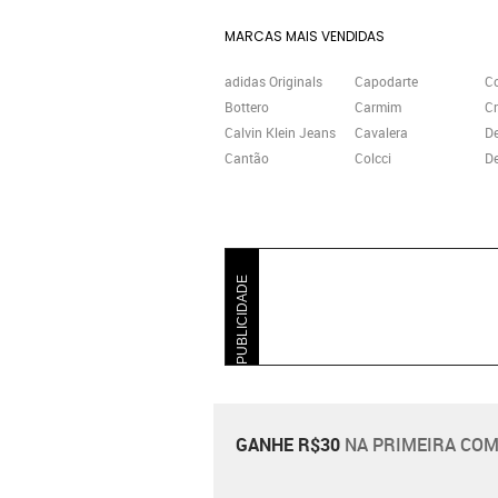
MARCAS MAIS VENDIDAS
adidas Originals
Capodarte
C
Bottero
Carmim
Cr
Calvin Klein Jeans
Cavalera
D
Cantão
Colcci
De
PUBLICIDADE
GANHE R$30
NA PRIMEIRA COM