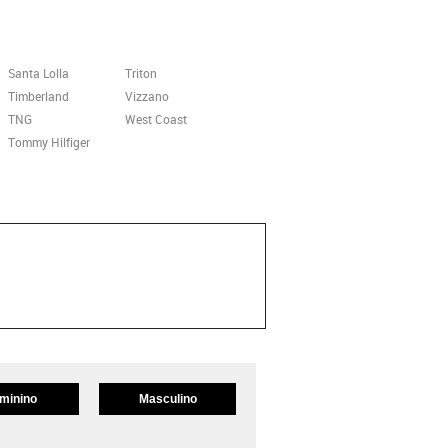
Santa Lolla
Triton
Timberland
Vizzano
TNG
West Coast
Tommy Hilfiger
minino
Masculino