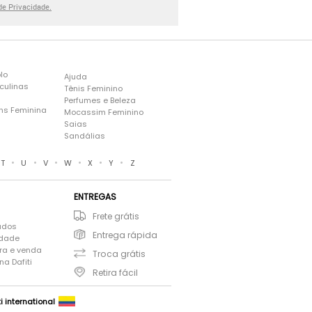
 de Privacidade.
lo
Ajuda
culinas
Tênis Feminino
Perfumes e Beleza
ns Feminina
Mocassim Feminino
s
Saias
Sandálias
•
•
•
•
•
•
T
U
V
W
X
Y
Z
ENTREGAS
Frete grátis
ados
Entrega rápida
idade
ra e venda
Troca grátis
a Dafiti
Retira fácil
ti international