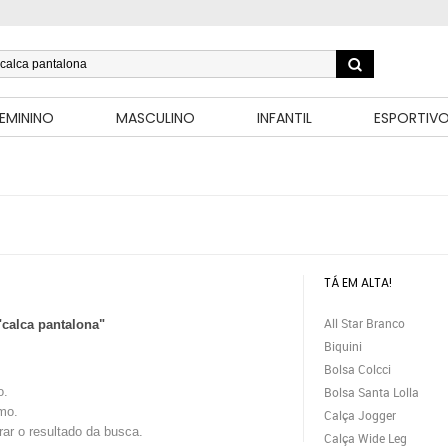
EMININO
MASCULINO
INFANTIL
ESPORTIV
TÁ EM ALTA!
All Star Branco
"calca pantalona"
Biquini
Bolsa Colcci
o.
Bolsa Santa Lolla
mo.
Calça Jogger
trar o resultado da busca.
Calça Wide Leg