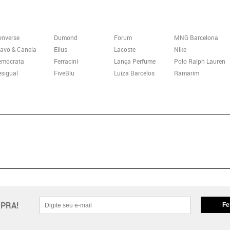
onverse
Dumond
Forum
MNG Barcelona
avo & Canela
Ellus
Lacoste
Nike
emocrata
Ferracini
Lança Perfume
Polo Ralph Lauren
sigual
FiveBlu
Luiza Barcelos
Ramarim
PRA!
Fe