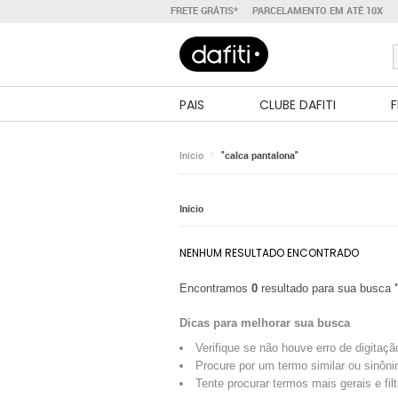
FRETE GRÁTIS*
PARCELAMENTO EM ATÉ 10X
PAIS
CLUBE DAFITI
F
Início
"calca pantalona"
Início
NENHUM RESULTADO ENCONTRADO
Encontramos
0
resultado para sua busca
Dicas para melhorar sua busca
Verifique se não houve erro de digitaçã
Procure por um termo similar ou sinôni
Tente procurar termos mais gerais e fil