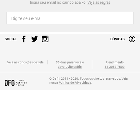
Insira seu email no campo abaixo.
Veja as regras
SOCIAL
DÚVIDAS
Veja as condições de frete
30 dias para troca e
Atendimento
devolução grátis
11 3053 7500
© Dafiti 2011 - 2020. Todos os direitos reservados. Veja
nossa
Política de Privacidade
.