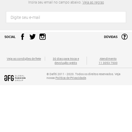
Insira seu email no campo abaixo.
Veja as regras
SOCIAL
DÚVIDAS
Veja as condições de frete
30 dias para troca e
Atendimento
devolução grátis
11 3053 7500
© Dafiti 2011 - 2020. Todos os direitos reservados. Veja
nossa
Política de Privacidade
.