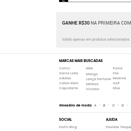
NA PRIMEIRA COM
GANHE R$30
Válido apenas em produtos selecionados
MARCAS MAIS BUSCADAS
Colcci
Nike
Puma
Santa Lolla
Fila
Mango
Adidas
Reserva
Lança Perfume
Calvin Klein
GAP
Melissa
Capodarte
Ellus
Vizzano
•
•
•
•
Glossário de moda
A
B
C
D
SOCIAL
AJUDA
Dafiti Blog
Dúvidas frequ