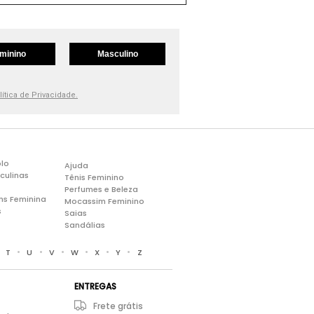
minino
Masculino
lítica de Privacidade.
lo
Ajuda
culinas
Tênis Feminino
Perfumes e Beleza
ns Feminina
Mocassim Feminino
s
Saias
Sandálias
•
•
•
•
•
•
•
T
U
V
W
X
Y
Z
ENTREGAS
Frete grátis