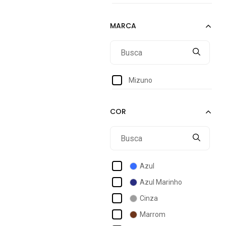
Mizuno
Azul
Azul Marinho
Cinza
Marrom