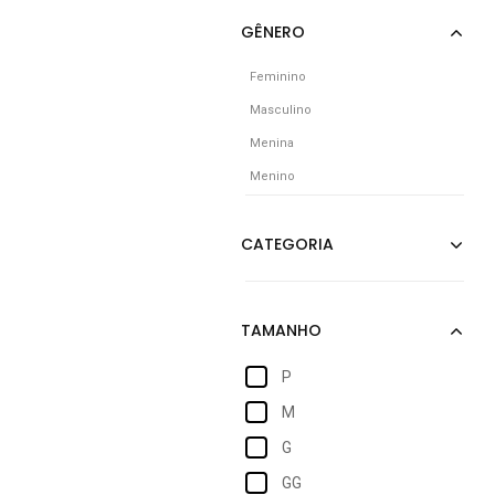
Feminino
Masculino
Menina
Menino
P
M
G
GG