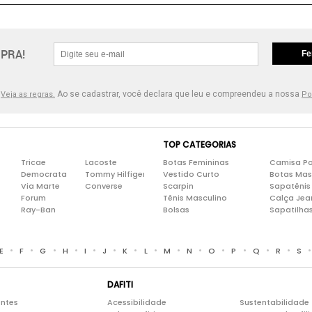
PRA!
Fe
.
Ao se cadastrar, você declara que leu e compreendeu a nossa
Veja as regras.
Po
TOP CATEGORIAS
Tricae
Lacoste
Botas Femininas
Camisa Po
Democrata
Tommy Hilfiger
Vestido Curto
Botas Mas
Via Marte
Converse
Scarpin
Sapatênis
Forum
Tênis Masculino
Calça Jea
Ray-Ban
Bolsas
Sapatilha
•
•
•
•
•
•
•
•
•
•
•
•
•
•
E
F
G
H
I
J
K
L
M
N
O
P
Q
R
S
DAFITI
entes
Acessibilidade
Sustentabilidade