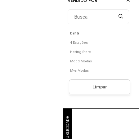
Dafiti
4 Estações
Hering Store
Mood Modas
Mvs Modas
PUBLICIDADE