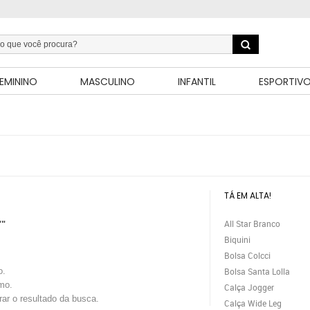
EMININO
MASCULINO
INFANTIL
ESPORTIV
TÁ EM ALTA!
All Star Branco
""
Biquini
Bolsa Colcci
o.
Bolsa Santa Lolla
mo.
Calça Jogger
trar o resultado da busca.
Calça Wide Leg