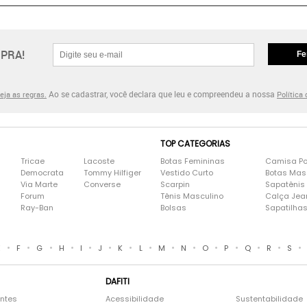
PRA!
Fe
Ao se cadastrar, você declara que leu e compreendeu a nossa
eja as regras.
Política
TOP CATEGORIAS
Tricae
Lacoste
Botas Femininas
Camisa Po
Democrata
Tommy Hilfiger
Vestido Curto
Botas Mas
Via Marte
Converse
Scarpin
Sapatênis
Forum
Tênis Masculino
Calça Jea
Ray-Ban
Bolsas
Sapatilha
•
•
•
•
•
•
•
•
•
•
•
•
•
•
•
E
F
G
H
I
J
K
L
M
N
O
P
Q
R
S
DAFITI
entes
Acessibilidade
Sustentabilidade