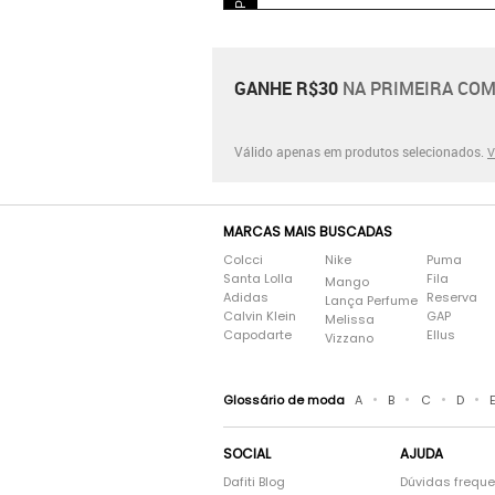
GANHE R$30
NA PRIMEIRA COM
Válido apenas em produtos selecionados.
V
MARCAS MAIS BUSCADAS
Colcci
Nike
Puma
Santa Lolla
Fila
Mango
Adidas
Reserva
Lança Perfume
Calvin Klein
GAP
Melissa
Capodarte
Ellus
Vizzano
•
•
•
•
Glossário de moda
A
B
C
D
SOCIAL
AJUDA
Dafiti Blog
Dúvidas frequ