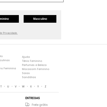
minino
Masculino
 de Privacidade.
lo
Ajuda
culinas
Tênis Feminino
Perfumes e Beleza
ns Feminina
Mocassim Feminino
s
Saias
Sandálias
•
•
•
•
•
•
T
U
V
W
X
Y
Z
ENTREGAS
Frete grátis