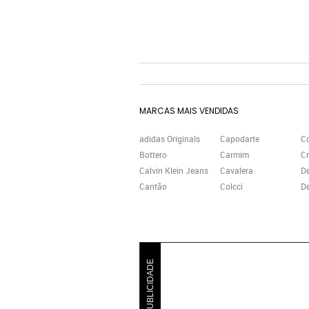
MARCAS MAIS VENDIDAS
adidas Originals
Capodarte
C
Bottero
Carmim
Cr
Calvin Klein Jeans
Cavalera
D
Cantão
Colcci
De
PUBLICIDADE