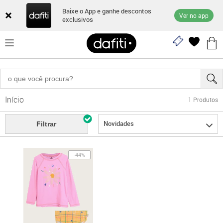
Baixe o App e ganhe descontos
Ver no app
exclusivos
Início
1
Produtos
Novidades
Filtrar
-44%