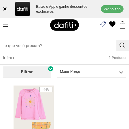
Baixe o App e ganhe descontos
Ver no app
exclusivos
Início
1
Produtos
Maior Preço
Filtrar
-44%