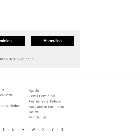
minino
Masculino
lítica de Privacidade.
lo
Ajuda
culinas
Tênis Feminino
Perfumes e Beleza
ns Feminina
Mocassim Feminino
s
Saias
Sandálias
•
•
•
•
•
•
•
T
U
V
W
X
Y
Z