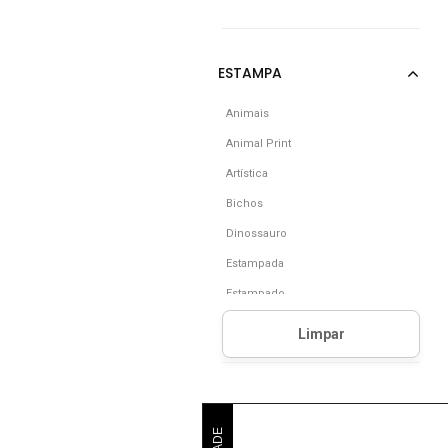
Animais
Animal Print
Artística
Bichos
Dinossauro
Estampada
Estampado
Floral
Floral E Folhagem
Folhagem
Frutas
Full Print