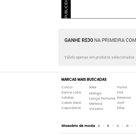
PUBLICIDADE
Funny
Laços
Lisa
Liso
NA PRIMEIRA COM
GANHE R$30
Listrada
Listrado
Válido apenas em produtos selecionados
Logo
Outras
MARCAS MAIS BUSCADAS
Colcci
Nike
Puma
Santa Lolla
Fila
Mango
Adidas
Reserva
Lança Perfume
Calvin Klein
GAP
Melissa
Capodarte
Ellus
Vizzano
•
•
•
•
Glossário de moda
A
B
C
D