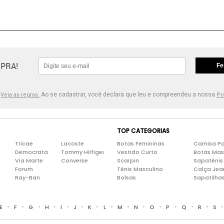
PRA!
Fe
.
Ao se cadastrar, você declara que leu e compreendeu a nossa
Veja as regras.
Po
TOP CATEGORIAS
Tricae
Lacoste
Botas Femininas
Camisa Po
Democrata
Tommy Hilfiger
Vestido Curto
Botas Mas
Via Marte
Converse
Scarpin
Sapatênis
Forum
Tênis Masculino
Calça Jea
Ray-Ban
Bolsas
Sapatilha
•
•
•
•
•
•
•
•
•
•
•
•
•
•
E
F
G
H
I
J
K
L
M
N
O
P
Q
R
S