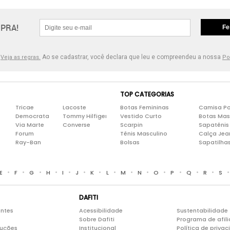
PRA!
Fe
.
Ao se cadastrar, você declara que leu e compreendeu a nossa
Veja as regras.
Po
TOP CATEGORIAS
Tricae
Lacoste
Botas Femininas
Camisa Po
Democrata
Tommy Hilfiger
Vestido Curto
Botas Mas
Via Marte
Converse
Scarpin
Sapatênis
Forum
Tênis Masculino
Calça Jea
Ray-Ban
Bolsas
Sapatilha
•
•
•
•
•
•
•
•
•
•
•
•
•
•
E
F
G
H
I
J
K
L
M
N
O
P
Q
R
S
DAFITI
entes
Acessibilidade
Sustentabilidade
Sobre Dafiti
Programa de afil
luções
Institucional
Política de priva