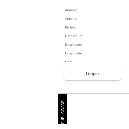
Animais
Artística
Bichos
Dinossauro
Estampada
Estampado
Floral
Floral E Folhagem
Frutas
Full Print
Funny
PUBLICIDADE
Liso
Listrada
Logo