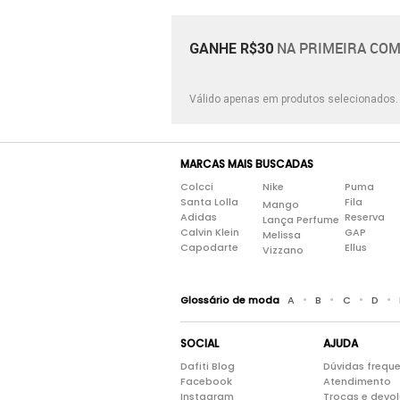
Padronagens
Personagens
NA PRIMEIRA COM
GANHE R$30
Sereia
Texto/números
Válido apenas em produtos selecionados
MARCAS MAIS BUSCADAS
Colcci
Nike
Puma
Santa Lolla
Fila
Mango
Adidas
Reserva
Lança Perfume
Calvin Klein
GAP
Melissa
Capodarte
Ellus
Vizzano
•
•
•
•
Glossário de moda
A
B
C
D
SOCIAL
AJUDA
Dafiti Blog
Dúvidas frequ
Facebook
Atendimento
Instagram
Trocas e devo