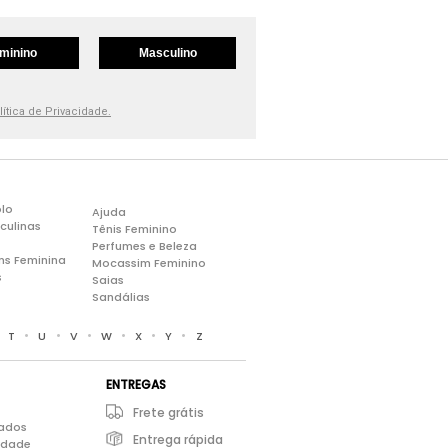
minino
Masculino
lítica de Privacidade.
lo
Ajuda
culinas
Tênis Feminino
Perfumes e Beleza
ns Feminina
Mocassim Feminino
s
Saias
Sandálias
•
•
•
•
•
•
•
T
U
V
W
X
Y
Z
ENTREGAS
Frete grátis
iados
Entrega rápida
cidade