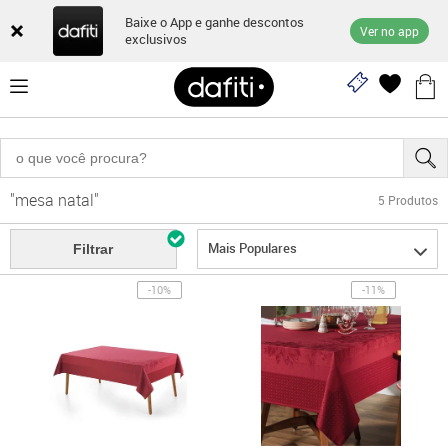
Baixe o App e ganhe descontos
Ver no app
exclusivos
"mesa natal"
5
Produtos
Mais Populares
Filtrar
-10%
-11%