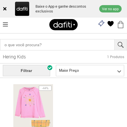
Baixe o App e ganhe descontos
Ver no app
exclusivos
Hering Kids
1
Produtos
Maior Preço
Filtrar
-44%