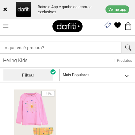
Baixe o App e ganhe descontos
Ver no app
exclusivos
Hering Kids
1
Produtos
Mais Populares
Filtrar
-44%