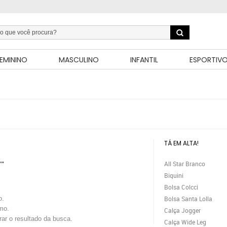
EMININO
MASCULINO
INFANTIL
ESPORTIV
TÁ EM ALTA!
All Star Branco
""
Biquini
Bolsa Colcci
o.
Bolsa Santa Lolla
mo.
Calça Jogger
trar o resultado da busca.
Calça Wide Leg