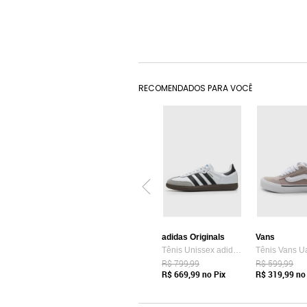
RECOMENDADOS PARA VOCÊ
adidas Originals
Vans
Tênis Unissex adidas Originals Samba OG Branco
R$ 799,99
R$ 599,99
R$ 669,99
no Pix
R$ 319,99
no 