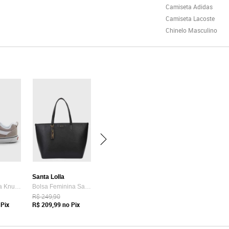
Camiseta Adidas
Camiseta Lacoste
Chinelo Masculino
Santa Lolla
Tênis Vans Ua Knu Skool Bege
Bolsa Feminina Santa Lolla Tote Preta
R$ 249,90
Pix
R$ 209,99
no Pix