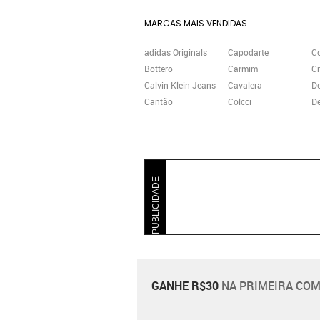
MARCAS MAIS VENDIDAS
adidas Originals
Capodarte
C
Bottero
Carmim
Cr
Calvin Klein Jeans
Cavalera
D
Cantão
Colcci
De
PUBLICIDADE
GANHE R$30
NA PRIMEIRA COM