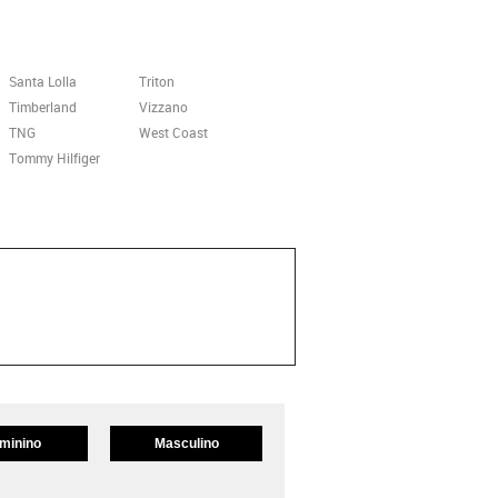
Santa Lolla
Triton
Timberland
Vizzano
TNG
West Coast
Tommy Hilfiger
minino
Masculino