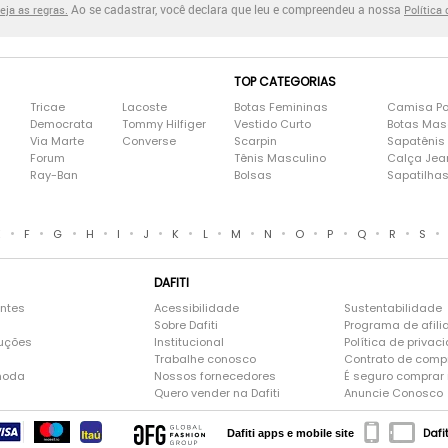
Ao se cadastrar, você declara que leu e compreendeu a nossa
eja as regras.
Política
TOP CATEGORIAS
Tricae
Lacoste
Botas Femininas
Camisa Po
Democrata
Tommy Hilfiger
Vestido Curto
Botas Mas
Via Marte
Converse
Scarpin
Sapatênis
Forum
Tênis Masculino
Calça Jea
Ray-Ban
Bolsas
Sapatilha
•
•
•
•
•
•
•
•
•
•
•
•
•
•
•
E
F
G
H
I
J
K
L
M
N
O
P
Q
R
S
DAFITI
entes
Acessibilidade
Sustentabilidade
Sobre Dafiti
Programa de afili
luções
Institucional
Política de privac
Trabalhe conosco
Contrato de comp
moda
Nossos fornecedores
É seguro comprar n
Quero vender na Dafiti
Anuncie Conosco
Dafi
Dafiti apps e mobile site