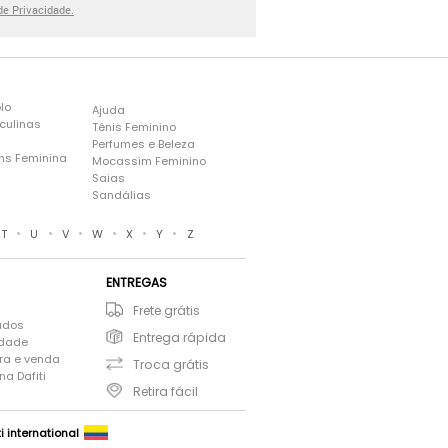
 de Privacidade.
lo
Ajuda
culinas
Tênis Feminino
Perfumes e Beleza
ns Feminina
Mocassim Feminino
s
Saias
Sandálias
•
•
•
•
•
•
T
U
V
W
X
Y
Z
ENTREGAS
Frete grátis
ados
Entrega rápida
idade
ra e venda
Troca grátis
a Dafiti
Retira fácil
ti international