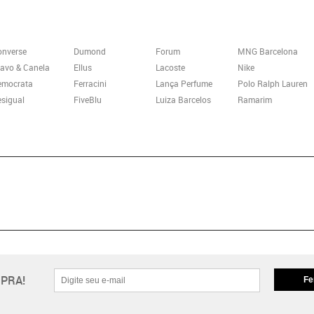
onverse
Dumond
Forum
MNG Barcelona
avo & Canela
Ellus
Lacoste
Nike
emocrata
Ferracini
Lança Perfume
Polo Ralph Lauren
sigual
FiveBlu
Luiza Barcelos
Ramarim
PRA!
Fe