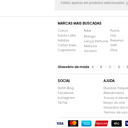
Válido apenas em produtos selecionados.
V
MARCAS MAIS BUSCADAS
Colcci
Nike
Puma
Santa Lolla
Fila
Mango
Adidas
Reserva
Lança Perfume
Calvin Klein
GAP
Melissa
Capodarte
Ellus
Vizzano
•
•
•
•
Glossário de moda
A
B
C
D
SOCIAL
AJUDA
Dafiti Blog
Dúvidas frequ
Facebook
Atendimento
Instagram
Trocas e devo
TikTok
Mapa do site
Glossário da 
Termos de uso