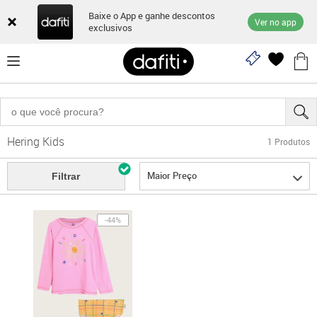
Baixe o App e ganhe descontos
Ver no app
exclusivos
Hering Kids
1
Produtos
Maior Preço
Filtrar
-44%