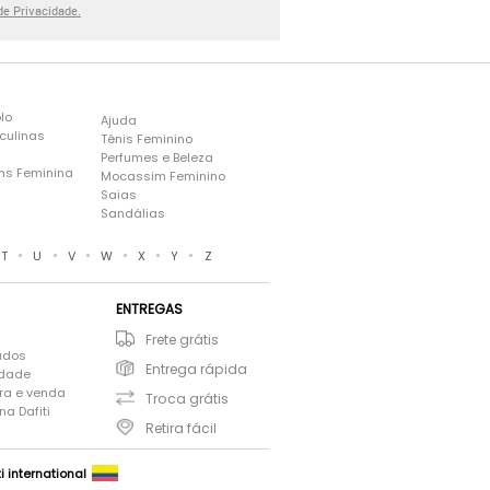
 de Privacidade.
lo
Ajuda
culinas
Tênis Feminino
Perfumes e Beleza
ns Feminina
Mocassim Feminino
s
Saias
Sandálias
•
•
•
•
•
•
T
U
V
W
X
Y
Z
ENTREGAS
Frete grátis
ados
Entrega rápida
idade
ra e venda
Troca grátis
a Dafiti
Retira fácil
ti international