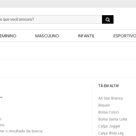
EMININO
MASCULINO
INFANTIL
ESPORTIV
TÁ EM ALTA!
All Star Branco
""
Biquini
Bolsa Colcci
o.
Bolsa Santa Lolla
mo.
Calça Jogger
trar o resultado da busca.
Calça Wide Leg