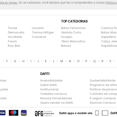
Ao se cadastrar, você declara que leu e compreendeu a nossa
eja as regras.
Política
TOP CATEGORIAS
Tricae
Lacoste
Botas Femininas
Camisa Po
Democrata
Tommy Hilfiger
Vestido Curto
Botas Mas
Via Marte
Converse
Scarpin
Sapatênis
Forum
Tênis Masculino
Calça Jea
Ray-Ban
Bolsas
Sapatilha
•
•
•
•
•
•
•
•
•
•
•
•
•
•
•
E
F
G
H
I
J
K
L
M
N
O
P
Q
R
S
DAFITI
entes
Acessibilidade
Sustentabilidade
Sobre Dafiti
Programa de afili
luções
Institucional
Política de privac
Trabalhe conosco
Contrato de comp
moda
Nossos fornecedores
É seguro comprar n
Quero vender na Dafiti
Anuncie Conosco
Dafi
Dafiti apps e mobile site