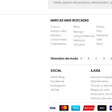
Válido apenas em produtos selecionados.
V
MARCAS MAIS BUSCADAS
Colcci
Nike
Puma
Santa Lolla
Fila
Mango
Adidas
Reserva
Lança Perfume
Calvin Klein
GAP
Melissa
Capodarte
Ellus
Vizzano
•
•
•
•
Glossário de moda
A
B
C
D
SOCIAL
AJUDA
Dafiti Blog
Dúvidas frequ
Facebook
Atendimento
Instagram
Trocas e devo
TikTok
Mapa do site
Glossário da 
Termos de uso