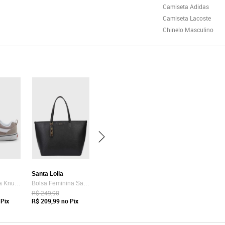
Camiseta Adidas
Camiseta Lacoste
Chinelo Masculino
Santa Lolla
Tênis Vans Ua Knu Skool Bege
Bolsa Feminina Santa Lolla Tote Preta
R$ 249,90
Pix
R$ 209,99
no Pix