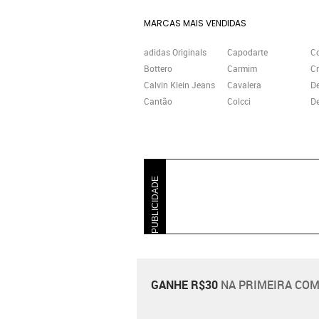
MARCAS MAIS VENDIDAS
adidas Originals
Capodarte
C
Bottero
Carmim
Cr
Calvin Klein Jeans
Cavalera
D
Cantão
Colcci
De
PUBLICIDADE
GANHE R$30
NA PRIMEIRA COM