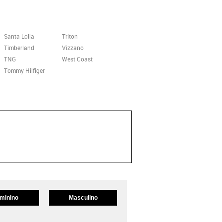
Santa Lolla
Triton
Timberland
Vizzano
TNG
West Coast
Tommy Hilfiger
minino
Masculino