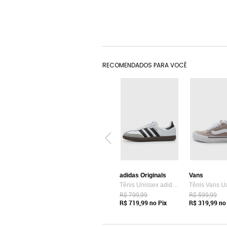
RECOMENDADOS PARA VOCÊ
adidas Originals
Vans
Tênis Unissex adidas Originals Samba OG Branco
R$ 799,99
R$ 599,99
R$ 719,99
no Pix
R$ 319,99
no 