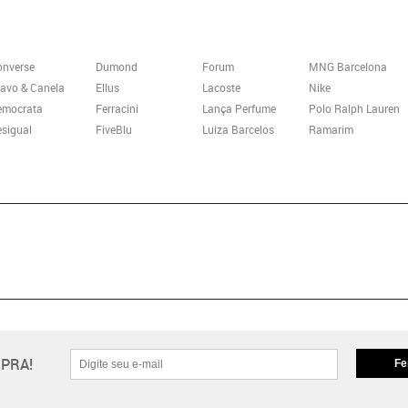
onverse
Dumond
Forum
MNG Barcelona
avo & Canela
Ellus
Lacoste
Nike
emocrata
Ferracini
Lança Perfume
Polo Ralph Lauren
sigual
FiveBlu
Luiza Barcelos
Ramarim
PRA!
Fe