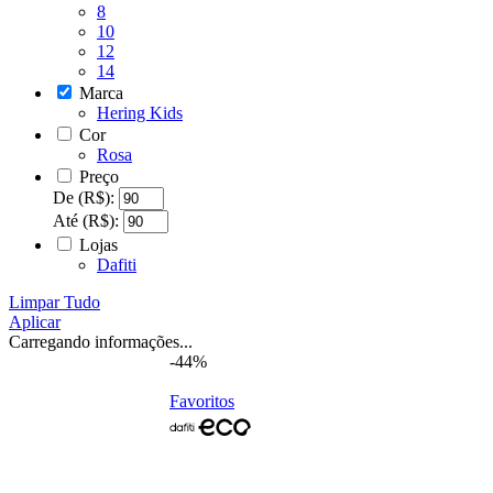
8
10
12
14
Marca
Hering Kids
Cor
Rosa
Preço
De (R$):
Até (R$):
Lojas
Dafiti
Limpar Tudo
Aplicar
Carregando informações...
-44%
Favoritos