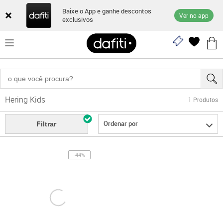
Baixe o App e ganhe descontos
Ver no app
exclusivos
Hering Kids
1
Produtos
Ordenar por
Filtrar
-44%