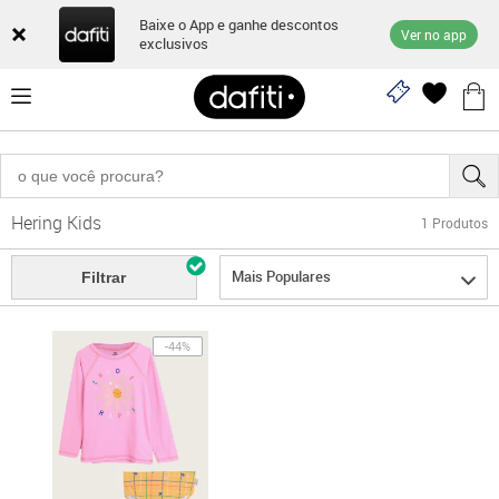
Baixe o App e ganhe descontos
Ver no app
exclusivos
Hering Kids
1
Produtos
Mais Populares
Filtrar
-44%