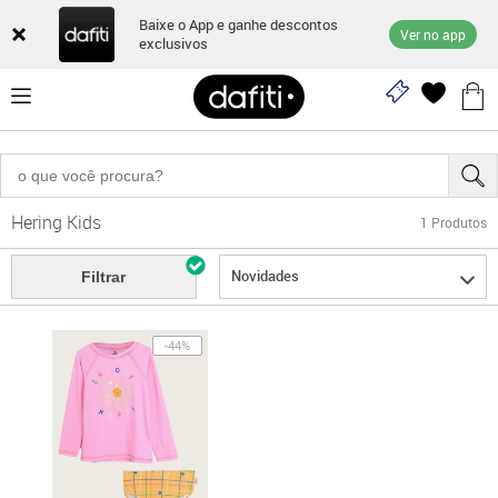
Baixe o App e ganhe descontos
Ver no app
exclusivos
Hering Kids
1
Produtos
Novidades
Filtrar
-44%