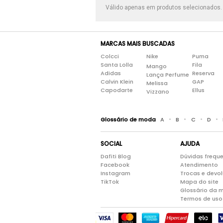
Válido apenas em produtos selecionados
MARCAS MAIS BUSCADAS
Colcci
Nike
Puma
Santa Lolla
Fila
Mango
Adidas
Reserva
Lança Perfume
Calvin Klein
GAP
Melissa
Capodarte
Ellus
Vizzano
•
•
•
•
Glossário de moda
A
B
C
D
SOCIAL
AJUDA
Dafiti Blog
Dúvidas frequ
Facebook
Atendimento
Instagram
Trocas e devo
TikTok
Mapa do site
Glossário da 
Termos de uso