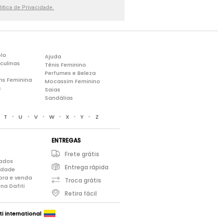
lítica de Privacidade.
lo
Ajuda
culinas
Tênis Feminino
Perfumes e Beleza
ns Feminina
Mocassim Feminino
s
Saias
Sandálias
•
•
•
•
•
•
•
T
U
V
W
X
Y
Z
ENTREGAS
Frete grátis
iados
Entrega rápida
cidade
pra e venda
Troca grátis
na Dafiti
Retira fácil
ti international