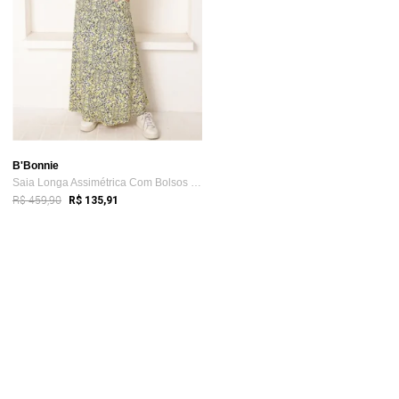
B'Bonnie
Saia Longa Assimétrica Com Bolsos B’Bonn...
R$ 459,90
R$ 135,91