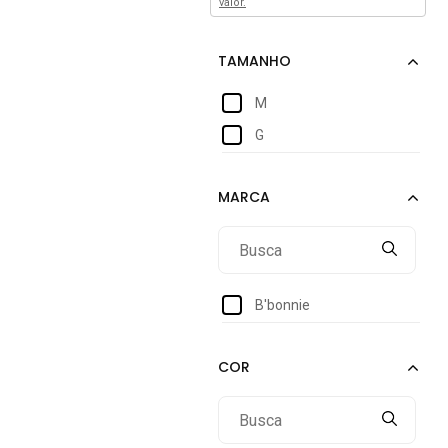
valor.
M
G
B'bonnie