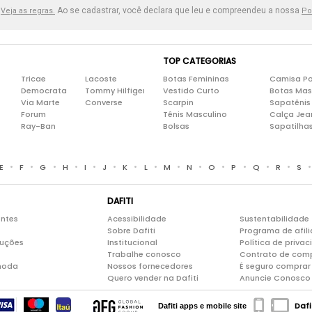
.
Ao se cadastrar, você declara que leu e compreendeu a nossa
Veja as regras.
Po
TOP CATEGORIAS
Tricae
Lacoste
Botas Femininas
Camisa Po
Democrata
Tommy Hilfiger
Vestido Curto
Botas Mas
Via Marte
Converse
Scarpin
Sapatênis
Forum
Tênis Masculino
Calça Jea
Ray-Ban
Bolsas
Sapatilha
•
•
•
•
•
•
•
•
•
•
•
•
•
•
E
F
G
H
I
J
K
L
M
N
O
P
Q
R
S
DAFITI
entes
Acessibilidade
Sustentabilidade
Sobre Dafiti
Programa de afil
luções
Institucional
Política de priva
Trabalhe conosco
Contrato de com
moda
Nossos fornecedores
É seguro comprar 
Quero vender na Dafiti
Anuncie Conosco
Dafi
Dafiti apps e mobile site