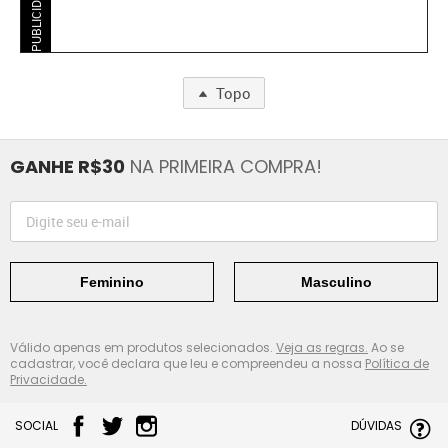
PUBLICIDADE
Topo
GANHE R$30
NA PRIMEIRA COMPRA!
Feminino
Masculino
Válido apenas em produtos selecionados.
Veja as regras.
Ao se
cadastrar, você declara que leu e compreendeu a nossa
Política de
Privacidade.
SOCIAL
DÚVIDAS