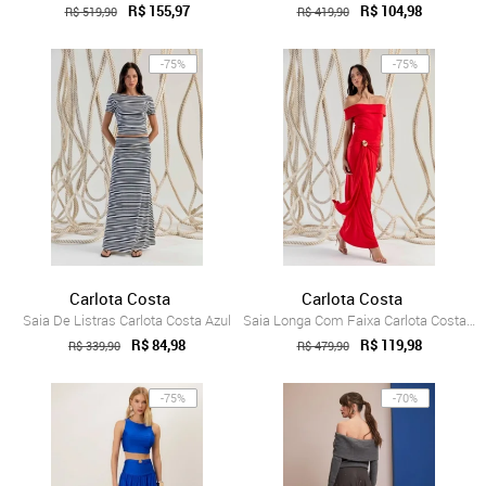
R$ 155,97
R$ 104,98
R$ 519,90
R$ 419,90
-75%
-75%
Carlota Costa
Carlota Costa
Saia De Listras Carlota Costa Azul
Saia Longa Com Faixa Carlota Costa Vermelho
R$ 84,98
R$ 119,98
R$ 339,90
R$ 479,90
-75%
-70%