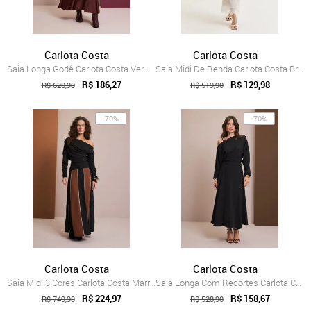
Carlota Costa
Carlota Costa
Saia Longa Godê Carlota Costa Vermelho
Saia Midi De Renda Carlota Costa Branco
R$ 186,27
R$ 129,98
R$ 620,90
R$ 519,90
-70%
-70%
Carlota Costa
Carlota Costa
Saia Midi 3 Cores Carlota Costa Marrom
Saia Longa Com Recortes Carlota Costa Preto
R$ 224,97
R$ 158,67
R$ 749,90
R$ 528,90