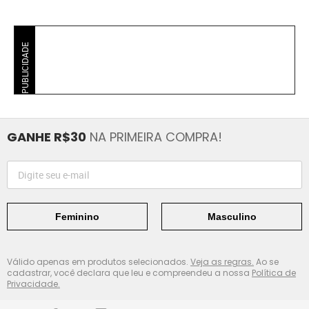
PUBLICIDADE
GANHE R$30
NA PRIMEIRA COMPRA!
Feminino
Masculino
Válido apenas em produtos selecionados.
Veja as regras.
Ao se
cadastrar, você declara que leu e compreendeu a nossa
Política de
Privacidade.