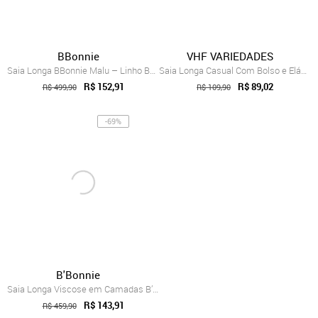
BBonnie
VHF VARIEDADES
Saia Longa BBonnie Malu – Linho Bege
Saia Longa Casual Com Bolso e Elástico N...
R$ 152,91
R$ 89,02
R$ 499,90
R$ 109,90
-69%
B'Bonnie
Saia Longa Viscose em Camadas B’Bonnie L...
R$ 143,91
R$ 459,90