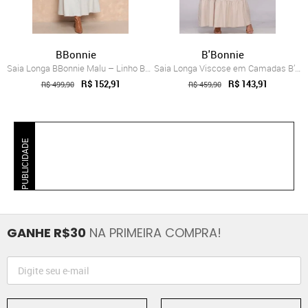
BBonnie
B'Bonnie
Saia Longa BBonnie Malu – Linho Bege
Saia Longa Viscose em Camadas B’Bonnie L...
R$ 152,91
R$ 143,91
R$ 499,90
R$ 459,90
PUBLICIDADE
GANHE R$30
NA PRIMEIRA COMPRA!