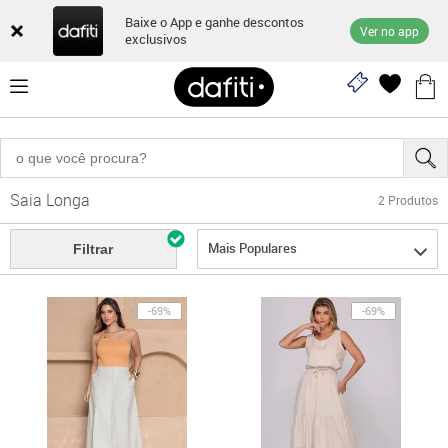
Baixe o App e ganhe descontos
Ver no app
exclusivos
Saia Longa
2
Produtos
Mais Populares
Filtrar
-69%
-69%