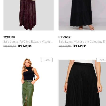
YWC ind
B'Bonnie
Saia Longa YWC ind Babado Viscose Cós A...
Saia 
R$ 172,90
R$ 459,90
R$ 142,90
R$ 143,91
-22%
-42%