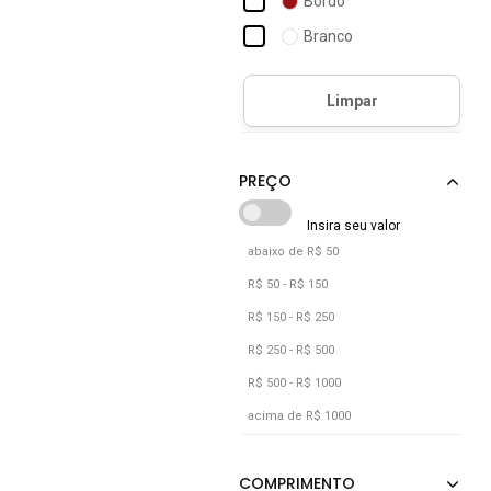
Bordô
Branco
Coral
Floral
Laranja
Marrom
Pink
Preto
abaixo de R$ 50
Roxo
R$ 50 - R$ 150
Verde
R$ 150 - R$ 250
Vermelho
R$ 250 - R$ 500
R$ 500 - R$ 1000
acima de R$ 1000