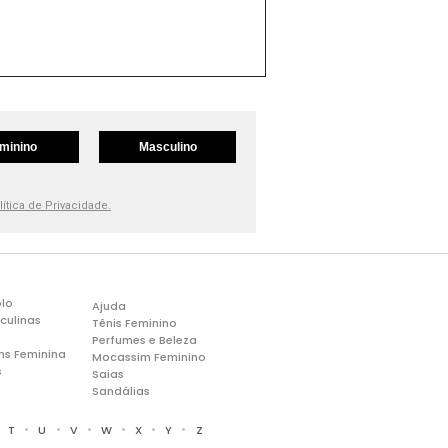
minino
Masculino
lítica de Privacidade.
lo
Ajuda
culinas
Tênis Feminino
Perfumes e Beleza
ns Feminina
Mocassim Feminino
s
Saias
Sandálias
•
•
•
•
•
•
•
T
U
V
W
X
Y
Z