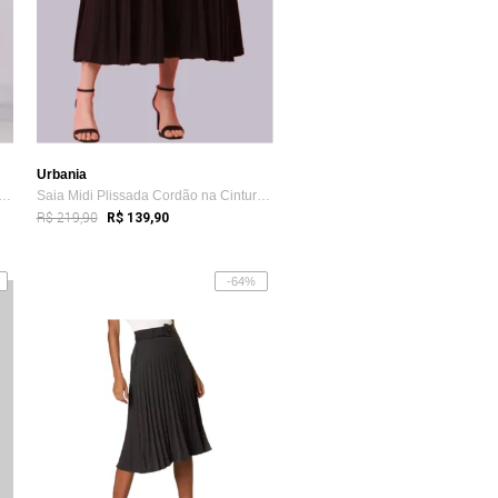
Urbania
Longa Viscose em Camadas B’Bonnie L...
Saia Midi Plissada Cordão na Cintura Urb...
R$ 219,90
R$ 139,90
-64%