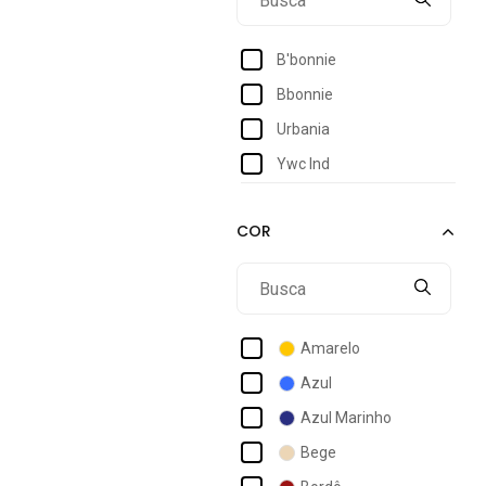
48
50
B'bonnie
Bbonnie
Urbania
Ywc Ind
Amarelo
Azul
Azul Marinho
Bege