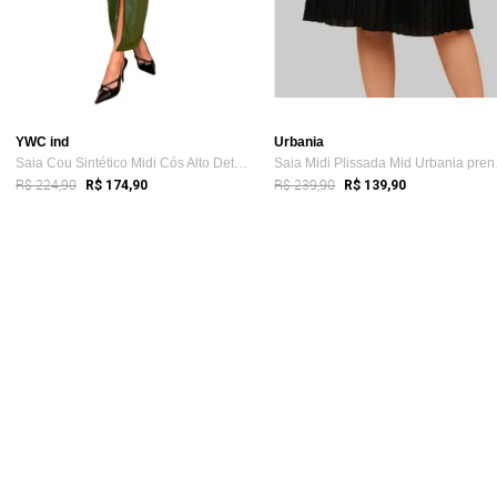
YWC ind
Urbania
Saia Cou Sintético Midi Cós Alto Detalhe...
Saia 
R$ 224,90
R$ 239,90
R$ 174,90
R$ 139,90