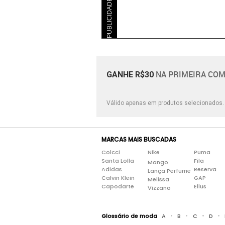
PUBLICIDADE
NA PRIMEIRA COM
GANHE R$30
Válido apenas em produtos selecionados
MARCAS MAIS BUSCADAS
Colcci
Nike
Puma
Santa Lolla
Fila
Mango
Adidas
Reserva
Lança Perfume
Calvin Klein
GAP
Melissa
Capodarte
Ellus
Vizzano
•
•
•
•
Glossário de moda
A
B
C
D