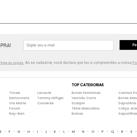
PRA!
Fe
.
Ao se cadastrar, você declara que leu e compreendeu a nossa
Veja as regras.
Po
TOP CATEGORIAS
Tricae
Lacoste
Botas Femininas
Camisa Po
Democrata
Tommy Hilfiger
Vestido Curto
Botas Mas
Via Marte
Converse
Scarpin
Sapatênis
Forum
Tênis Masculino
Calça Jea
Ray-Ban
Bolsas
Sapatilha
•
•
•
•
•
•
•
•
•
•
•
•
•
•
E
F
G
H
I
J
K
L
M
N
O
P
Q
R
S