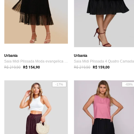
Urbania
Urbania
Saia Midi Plissada Moda evangelica Tule ...
R$ 219,90
R$ 219,90
R$ 154,90
R$ 159,00
-17%
-69%