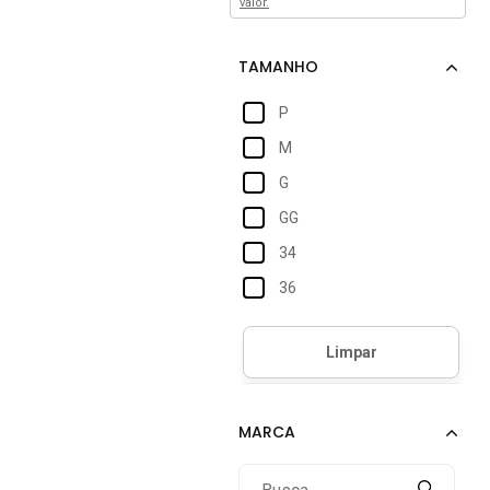
valor.
P
M
G
GG
34
36
38
40
42
44
46