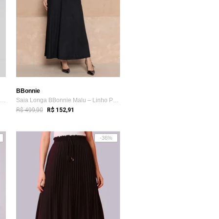
BBonnie
Saia Midi Plissada 4 Quatro Camadas Urba...
Saia Longa BBonnie Malu – Linho Preto
R$ 499,90
R$ 152,91
-36%