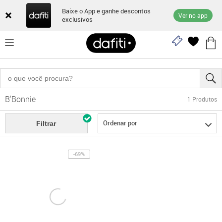
Baixe o App e ganhe descontos
Ver no app
exclusivos
B'Bonnie
1
Produtos
Ordenar por
Filtrar
-69%