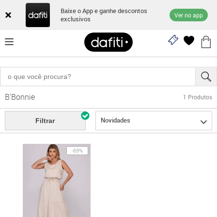
Baixe o App e ganhe descontos
Ver no app
exclusivos
B'Bonnie
1
Produtos
Novidades
Filtrar
-69%