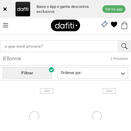
Baixe o App e ganhe descontos
Ver no app
exclusivos
B'Bonnie
2
Produtos
Ordenar por
Filtrar
-69%
-66%