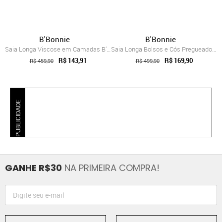
B'Bonnie
B'Bonnie
Saia Longa Viscose em Camadas B’Bonnie L...
Saia Longa Bolsos e Cós Pregueado B’Bonn...
R$ 143,91
R$ 169,90
R$ 459,90
R$ 499,90
PUBLICIDADE
GANHE R$30
NA PRIMEIRA COMPRA!