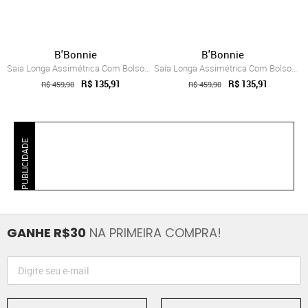
B'Bonnie
B'Bonnie
Saia Longa Assimétrica Com Bolsos B’Bonn...
Saia Longa Assimétrica Com Bolsos B’Bonn...
R$ 135,91
R$ 135,91
R$ 459,90
R$ 459,90
PUBLICIDADE
GANHE R$30
NA PRIMEIRA COMPRA!