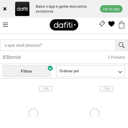
Baixe o App e ganhe descontos
Ver no app
exclusivos
B'Bonnie
2
Produtos
Ordenar por
Filtrar
-70%
-70%