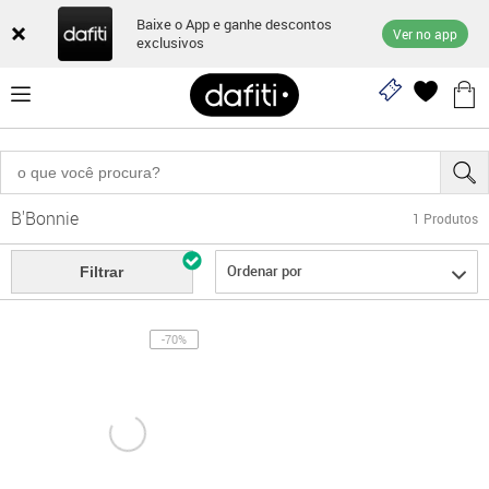
Baixe o App e ganhe descontos
Ver no app
exclusivos
B'Bonnie
1
Produtos
Ordenar por
Filtrar
-70%