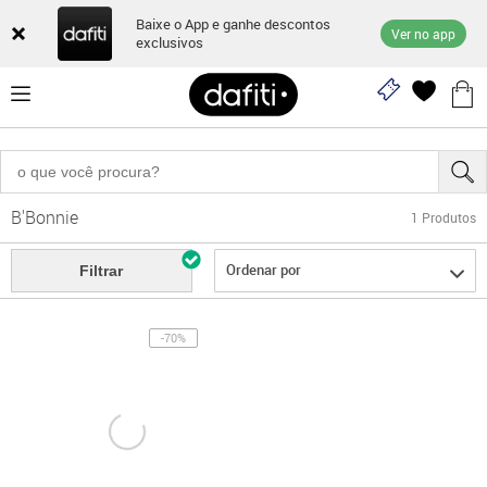
Baixe o App e ganhe descontos
Ver no app
exclusivos
B'Bonnie
1
Produtos
Ordenar por
Filtrar
-70%