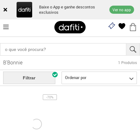
Baixe o App e ganhe descontos
Ver no app
exclusivos
B'Bonnie
1
Produtos
Ordenar por
Filtrar
-70%