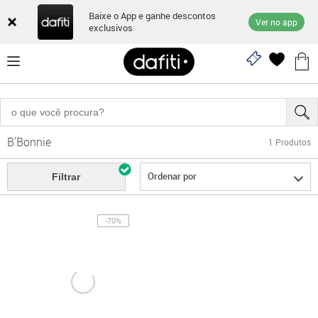
Baixe o App e ganhe descontos
Ver no app
exclusivos
B'Bonnie
1
Produtos
Ordenar por
Filtrar
-70%