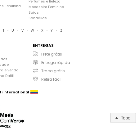
Perfumes e Beleza
ns Feminina
Mocassim Feminino
s
Saias
Sandálias
•
•
•
•
•
•
•
T
U
V
W
X
Y
Z
ENTREGAS
Frete grátis
ados
Entrega rápida
idade
ra e venda
Troca grátis
a Dafiti
Retira fácil
ti international
Topo