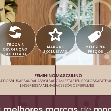
TROCA
&
MARCAS
MELHORES
DEVOLUÇÃO
EXCLUSIVAS
PREÇOS
FACILITADA
FEMININO
MASCULINO
STIDOS
BLUSAS
SANDÁLIAS
BOLSAS
CAMISETAS
TÊNIS
POLOS
SAPATÊNI
LINGERIES
SAPATILHAS
ACESSÓRIOS
PERFUMES
s
melhores marcas
de
mod