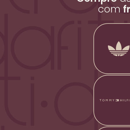
com
f