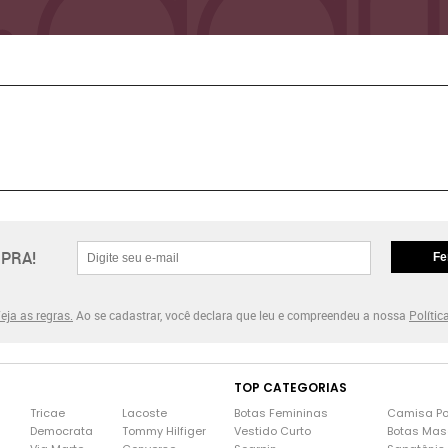
PRA!
Fe
eja as regras.
Ao se cadastrar, você declara que leu e compreendeu a nossa
Polític
TOP CATEGORIAS
Tricae
Lacoste
Botas Femininas
Camisa Po
Democrata
Tommy Hilfiger
Vestido Curto
Botas Mas