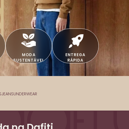
MODA
ENTREGA
SUSTENTÁVEL
RÁPIDA
S
JEANS
UNDERWEAR
a na Dafiti