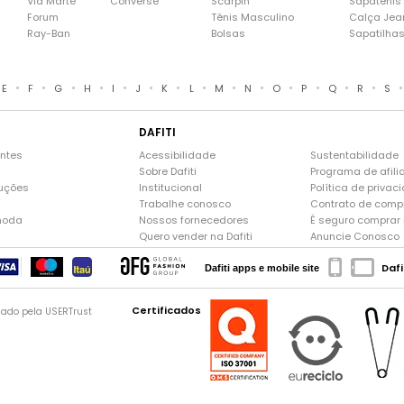
Via Marte
Converse
Scarpin
Sapatênis
Forum
Tênis Masculino
Calça Jea
Ray-Ban
Bolsas
Sapatilha
•
•
•
•
•
•
•
•
•
•
•
•
•
•
E
F
G
H
I
J
K
L
M
N
O
P
Q
R
S
DAFITI
entes
Acessibilidade
Sustentabilidade
Sobre Dafiti
Programa de afili
luções
Institucional
Política de privac
Trabalhe conosco
Contrato de comp
moda
Nossos fornecedores
É seguro comprar n
Quero vender na Dafiti
Anuncie Conosco
Dafi
Dafiti apps e mobile site
Certificados
gado pela USERTrust