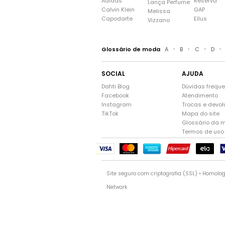
Adidas
Reserva
Lança Perfume
Calvin Klein
GAP
Melissa
Capodarte
Ellus
Vizzano
•
•
•
•
Glossário de moda
A
B
C
D
SOCIAL
AJUDA
Dafiti Blog
Dúvidas frequ
Facebook
Atendimento
Instagram
Trocas e devo
TikTok
Mapa do site
Glossário da 
Termos de uso
Site seguro com criptografia (SSL) • Homolo
Network