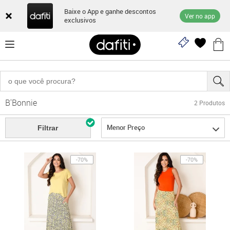
Baixe o App e ganhe descontos
Ver no app
exclusivos
B'Bonnie
2
Produtos
Menor Preço
Filtrar
-70%
-70%