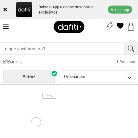
Baixe o App e ganhe descontos
Ver no app
exclusivos
B'Bonnie
1
Produtos
Ordenar por
Filtrar
-69%