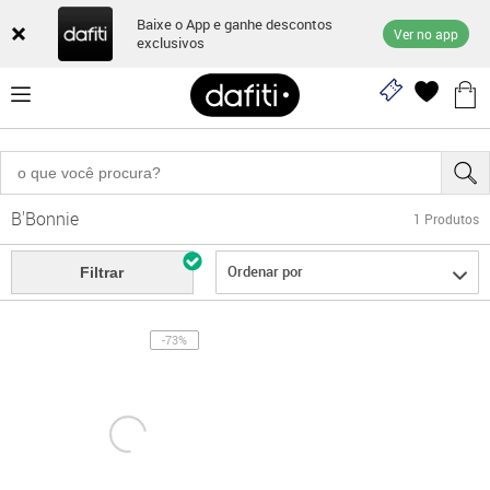
Baixe o App e ganhe descontos
Ver no app
exclusivos
B'Bonnie
1
Produtos
Ordenar por
Filtrar
-73%